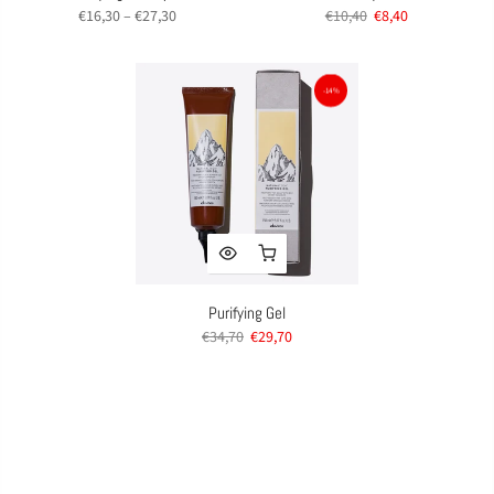
€16,30 – €27,30
€10,40
€8,40
-14%
Purifying Gel
€34,70
€29,70