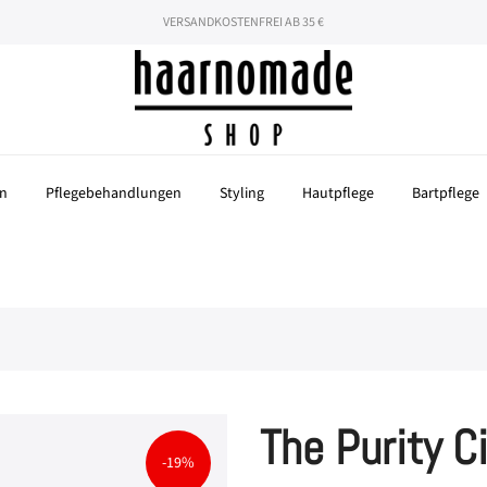
hören nicht auf! Mit dem Code "SOMMER26" 26% auf deine gesamte Beste
VERSANDKOSTENFREI AB 35 €
n
Pflegebehandlungen
Styling
Hautpflege
Bartpflege
The Purity Ci
-19%