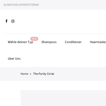
Zum
SLOW FOOD UNTERSTÜTZEND
Wir 
Inhalt
springen
WOW
Wähle deinen Typ
Shampoos
Conditioner
Haarmaske
über Uns
Home
The Purity Circle