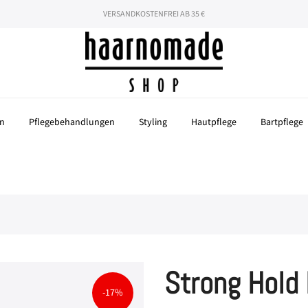
hören nicht auf! Mit dem Code "SOMMER26" 26% auf deine gesamte Beste
VERSANDKOSTENFREI AB 35 €
n
Pflegebehandlungen
Styling
Hautpflege
Bartpflege
Strong Hold
-17%