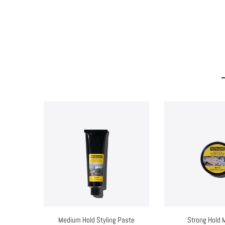
Newslett
Sichere di
anmeldest
KONTAKT
hello@haarnomade-shop.de
Ich s
Brusendorfer Str. 10
Medium Hold Styling Paste
Strong Hold 