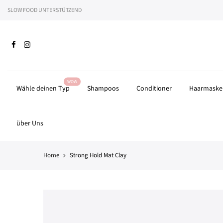
Zum
SLOW FOOD UNTERSTÜTZEND
Wir 
Inhalt
springen
WOW
Wähle deinen Typ
Shampoos
Conditioner
Haarmaske
über Uns
Home
Strong Hold Mat Clay