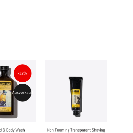
Rechtliche Informationen
-32%
r
Impressum
!
Ausverkauft
AGB
Lieferbedingung
nieren
Widerrufsrecht
Widerrufsformular
rd & Body Wash
Non-Foaming Transparent Shaving
So