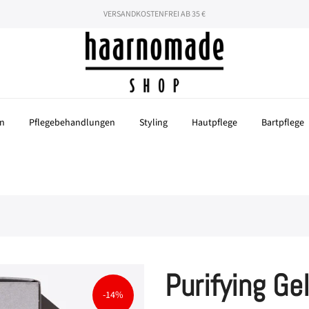
hören nicht auf! Mit dem Code "SOMMER26" 26% auf deine gesamte Beste
VERSANDKOSTENFREI AB 35 €
n
Pflegebehandlungen
Styling
Hautpflege
Bartpflege
Purifying Ge
-14%