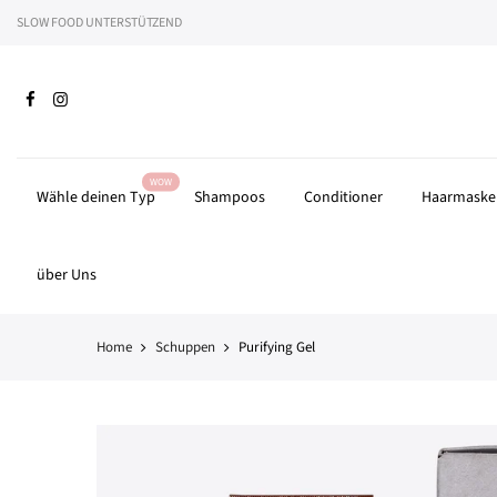
Zum
SLOW FOOD UNTERSTÜTZEND
Wir 
Inhalt
springen
WOW
Wähle deinen Typ
Shampoos
Conditioner
Haarmaske
über Uns
Home
Schuppen
Purifying Gel