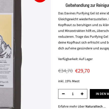
Gelbehandlung zur Reinigu
Das Davines Purifying Gel ist eine 
Gleichgewicht wiederherzustellen. D
Kopfhaut zu beruhigen und zu kläre
und Minzextrakten hilft es, übersc
reduzieren. Trage das Purifying Gel 
deine Kopfhaut sich erfrischt und 
dich auf eine gesündere und ausge
Verfügbarkeit:
Auf Lager
€34,70
€29,70
inkl. 19% Mwst
IN DEN 
Erfahre mehr über
Naturaltech
...