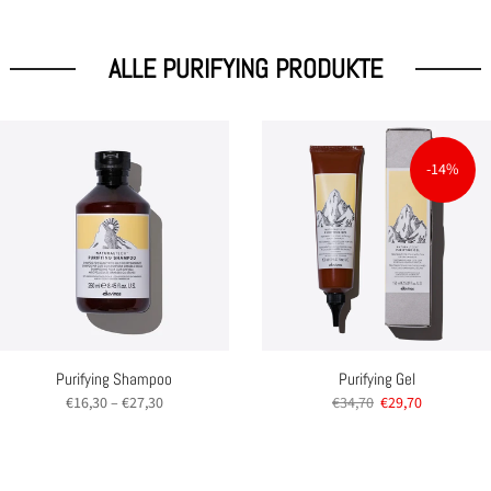
ALLE PURIFYING PRODUKTE
er anmelden
-14%
r 5 € Rabatt auf deine erste Bestellung, indem du dich für unseren Newslette
 - bleibe auf dem Laufenden über unsere Produkte und exklusive Angebote
Abon
timme den
Nutzungsbedingungen
zu.
Purifying Shampoo
Purifying Gel
€16,30 – €27,30
€34,70
€29,70