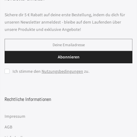
Sichere dir 5 € Rabatt auf deine erste Bestellung, indem du dich für
unseren Newsletter anmeldest - bleibe auf dem Laufenden über
unsere Produkte und exklusive Angebote!
Abonnieren
Ich stimme den
Nutzungsbedingungen
zu.
Rechtliche Informationen
Impressum
AGB