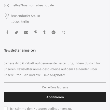
hello@haarnomade-shop.de
Brusendorfer Str. 10
12055 Berlin
Newsletter anmelden
Sichere dir 5 € Rabatt auf deine erste Bestellung, indem du dich für
unseren Newsletter anmeldest - bleibe auf dem Laufenden über
unsere Produkte und exklusive Angebote!
Abonnieren
Ich stimme den
Nutzungsbedingungen
zu.