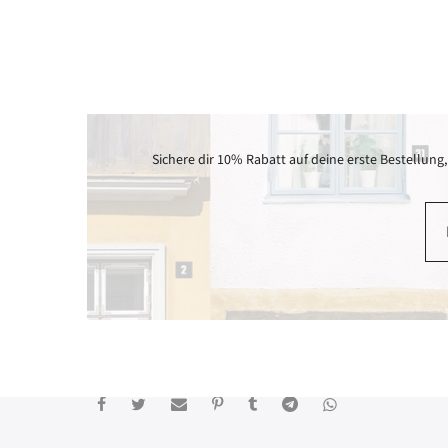
Newslett
Sichere dir 10% Rabatt auf deine erste Bestellun
Sichere di
anmeldest
KONTAKT
hello@haarnomade-shop.de
Ich s
Brusendorfer Str. 10
12055 Berlin