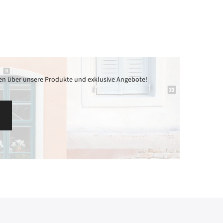
Rechtliche Informationen
nden über unsere Produkte und exklusive Angebote!
r
Impressum
!
AGB
Lieferbedingung
nieren
Widerrufsrecht
Widerrufsformular
Datenschutz