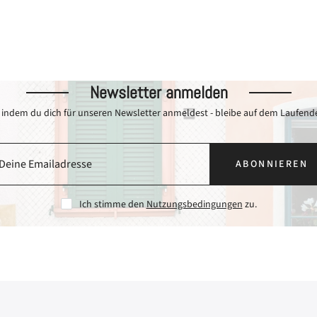
Newsletter anmelden
er anmelden
g, indem du dich für unseren Newsletter anmeldest - bleibe auf dem Laufe
r 5 € Rabatt auf deine erste Bestellung, indem du dich für unseren Newslette
 - bleibe auf dem Laufenden über unsere Produkte und exklusive Angebote
ABONNIEREN
Abon
Ich stimme den
Nutzungsbedingungen
zu.
timme den
Nutzungsbedingungen
zu.