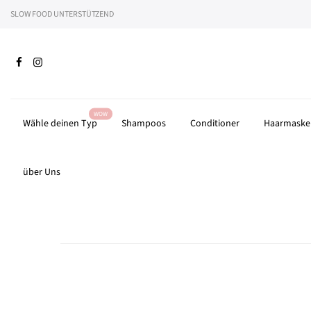
Zum
SLOW FOOD UNTERSTÜTZEND
Wir 
Inhalt
springen
WOW
Wähle deinen Typ
Shampoos
Conditioner
Haarmaske
über Uns