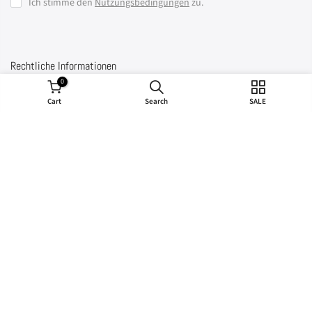
Ich stimme den
Nutzungsbedingungen
zu.
Rechtliche Informationen
0
Cart
Search
SALE
Impressum
AGB
Lieferbedingung
Widerrufsrecht
Widerrufsformular
Datenschutz