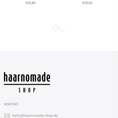
€26,80
€29,00
KONTAKT
hello@haarnomade-shop.de