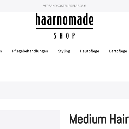
hören nicht auf! Mit dem Code "SOMMER26" 26% auf deine gesamte Beste
VERSANDKOSTENFREI AB 35 €
n
Pflegebehandlungen
Styling
Hautpflege
Bartpflege
Medium Hair