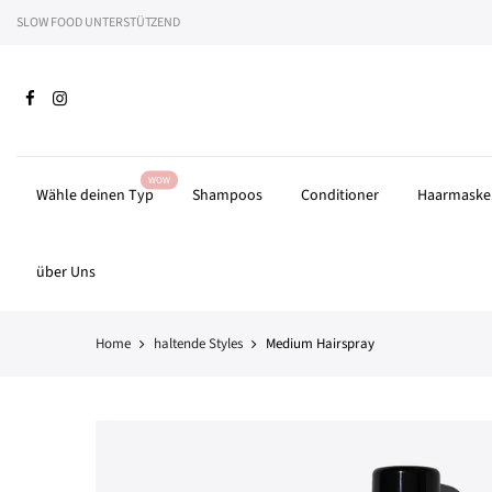
Zum
SLOW FOOD UNTERSTÜTZEND
Wir 
Inhalt
springen
WOW
Wähle deinen Typ
Shampoos
Conditioner
Haarmaske
über Uns
Home
haltende Styles
Medium Hairspray